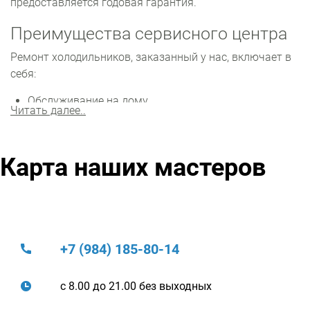
предоставляется годовая гарантия.
Преимущества сервисного центра
Ремонт холодильников, заказанный у нас, включает в
себя:
Обслуживание на дому.
Читать далее..
Устранение поломки в течение дня.
Бесплатный выезд мастера.
Бесплатную диагностику.
Карта наших мастеров
Заводские детали по себестоимости.
Год гарантии на работу и новые детали.
Чтобы оформить заказ, позвоните в службу
поддержки, номер указан на сайте. Либо
воспользуйтесь услугой обратной связи, оставив свои
+7 (984) 185-80-14
контакты.
Как проходит ремонт холодильника
с 8.00 до 21.00 без выходных